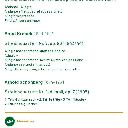
Andante – Allegro
Andante affettuoso ed appassionato
Allegro scherzando
Finale. Allegro animato
Ernst Krenek
1900-1991
Streichquartett Nr. 7, op. 96 (1943/44)
Allegro ma non troppo, grazioso e dolce –
Adagio –
Allegro ma non troppo, ben misurato, con passione –
Andante sostenuto (Interlude) –
Allegretto con grazia, scherzando e teneramente
Arnold Schönberg
1874-1951
Streichquartett Nr. 1, d-moll, op. 7 (1905)
1. Teil: Nicht zu rasch – 2. Teil: Kräftig – 3. Teil: Mässig –
4. Teil: Mässig – heiter
Abonnieren