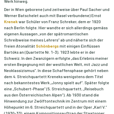
Werk hinweg.
Der in Wien geborene (und zeitweise über Paul Sacher und
Werner Batschelet auch mit Basel verbundene) Ernst
Krenek
war Schüler von Franz Schreker, dem er 1920
nach Berlin folgte. Hier wandte er sich allerdings gemäss
eigenen Aussagen „von der spätromantischen
Schreibweise meines Lehrers“ ab und näherte sich der
freien Atonalität
Schönbergs
mit einigen Einflüssen
Bartóks an (Quartette Nr. 1-3). 1923 lebte er in der
Schweiz. In den Zwanzigern erfolgte „das Erlebnis meiner
ersten Begegnung mit der westlichen Welt, mit Jazz und
Neoklassizismus“. In diese Schaffensphase gehört neben
dem 4. Streichquartett Kreneks wenigstens dem Titel
nach bekanntestes Werk „Jonny spielt auf“. Später folgte
eine „Schubert-Phase“ (5. Streichquartett, „Reisebuch
aus den Österreichischen Alpen“). Ab 1930 stand die
Hinwendung zur Zwölftontechnik im Zentrum mit einem
Höhepunkt im 6. Streichquartett und in der Oper „Karl V.“
(1930-33), einem Kompositionsauftrag der Staatsoper