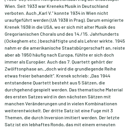
Wien. Seit 1933 war Kreneks Musik in Deutschland
verboten. Auch „Karl V.“ konnte 1934 in Wien nicht
uraufgeführt werden (UA 1938 in Prag). Darum emigrierte
Krenek 1938 in die USA, wo er sich mit alter Musik des
Gregorianischen Chorals und des 14./15. Jahrhunderts
(Ockeghem etc.) beschäftigte und als Lehrer wirkte. 1945
nahm er die amerikanische Staatsbürgerschaft an, reiste
aber ab 1950 häufig nach Europa, fühlte er sich doch
immer als Europäer. Auch das 7. Quartett gehört der
Zwölftonphase an, „doch wird die grundlegende Reihe
etwas freier behandelt“. Krenek schrieb: „Das 1944
entstandene Quartett besteht aus 5 Sätzen, die
durchgehend gespielt werden. Das thematische Material
des ersten Satzes wird in den nächsten Sätzen mit
manchen Veränderungen und in vielen Kombinationen
weiterentwickelt. Der dritte Satz ist eine Fuge mit 3
Themen, die durch Inversion imitiert werden. Der letzte
Satz ist ein lebhaftes Rondo, das mit einem erneuten