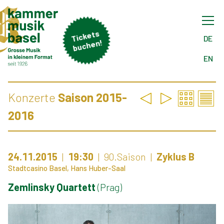
Tick
ets
buch
DE
en!
EN
Konzerte
Saison 2015-
2016
24.11.2015
19:30
90.Saison
Zyklus B
Stadtcasino Basel, Hans Huber-Saal
Zemlinsky Quartett
(Prag)