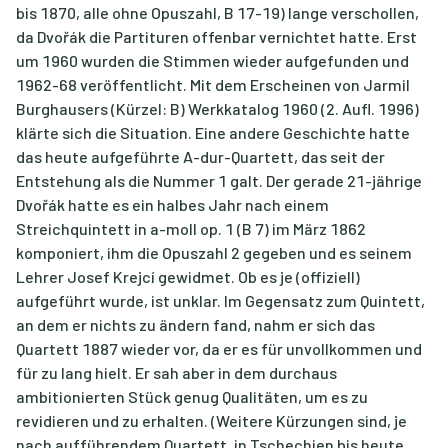
bis 1870, alle ohne Opuszahl, B 17-19) lange verschollen,
da Dvořák die Partituren offenbar vernichtet hatte. Erst
um 1960 wurden die Stimmen wieder aufgefunden und
1962-68 veröffentlicht. Mit dem Erscheinen von Jarmil
Burghausers (Kürzel: B) Werkkatalog 1960 (2. Aufl. 1996)
klärte sich die Situation. Eine andere Geschichte hatte
das heute aufgeführte A-dur-Quartett, das seit der
Entstehung als die Nummer 1 galt. Der gerade 21-jährige
Dvořák hatte es ein halbes Jahr nach einem
Streichquintett in a-moll op. 1 (B 7) im März 1862
komponiert, ihm die Opuszahl 2 gegeben und es seinem
Lehrer Josef Krejcí gewidmet. Ob es je (offiziell)
aufgeführt wurde, ist unklar. Im Gegensatz zum Quintett,
an dem er nichts zu ändern fand, nahm er sich das
Quartett 1887 wieder vor, da er es für unvollkommen und
für zu lang hielt. Er sah aber in dem durchaus
ambitionierten Stück genug Qualitäten, um es zu
revidieren und zu erhalten. (Weitere Kürzungen sind, je
nach aufführendem Quartett, in Tschechien bis heute