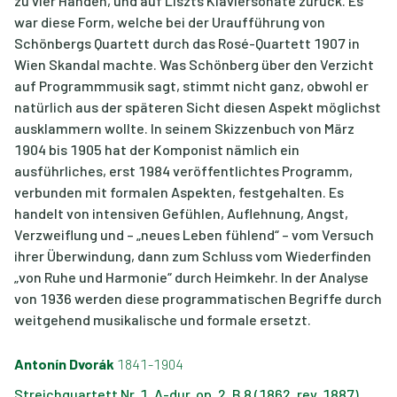
zu vier Händen, und auf Liszts Klaviersonate zurück. Es
war diese Form, welche bei der Uraufführung von
Schönbergs Quartett durch das Rosé-Quartett 1907 in
Wien Skandal machte. Was Schönberg über den Verzicht
auf Programmmusik sagt, stimmt nicht ganz, obwohl er
natürlich aus der späteren Sicht diesen Aspekt möglichst
ausklammern wollte. In seinem Skizzenbuch von März
1904 bis 1905 hat der Komponist nämlich ein
ausführliches, erst 1984 veröffentlichtes Programm,
verbunden mit formalen Aspekten, festgehalten. Es
handelt von intensiven Gefühlen, Auflehnung, Angst,
Verzweiflung und – „neues Leben fühlend“ – vom Versuch
ihrer Überwindung, dann zum Schluss vom Wiederfinden
„von Ruhe und Harmonie“ durch Heimkehr. In der Analyse
von 1936 werden diese programmatischen Begriffe durch
weitgehend musikalische und formale ersetzt.
Antonín Dvorák
1841-1904
Streichquartett Nr. 1, A-dur, op. 2, B 8 (1862, rev. 1887)