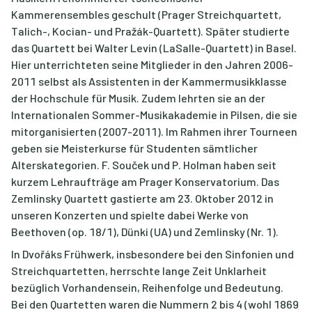
Kammerensembles geschult (Prager Streichquartett,
Talich-, Kocian- und Pražák-Quartett). Später studierte
das Quartett bei Walter Levin (LaSalle-Quartett) in Basel.
Hier unterrichteten seine Mitglieder in den Jahren 2006-
2011 selbst als Assistenten in der Kammermusikklasse
der Hochschule für Musik. Zudem lehrten sie an der
Internationalen Sommer-Musikakademie in Pilsen, die sie
mitorganisierten (2007-2011). Im Rahmen ihrer Tourneen
geben sie Meisterkurse für Studenten sämtlicher
Alterskategorien. F. Souček und P. Holman haben seit
kurzem Lehraufträge am Prager Konservatorium. Das
Zemlinsky Quartett gastierte am 23. Oktober 2012 in
unseren Konzerten und spielte dabei Werke von
Beethoven (op. 18/1), Dünki (UA) und Zemlinsky (Nr. 1).
In Dvořáks Frühwerk, insbesondere bei den Sinfonien und
Streichquartetten, herrschte lange Zeit Unklarheit
bezüglich Vorhandensein, Reihenfolge und Bedeutung.
Bei den Quartetten waren die Nummern 2 bis 4 (wohl 1869