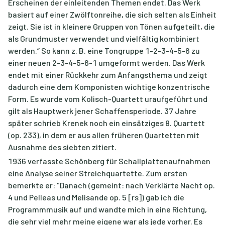
Erscheinen der einleitenden Themen endet. Das Werk
basiert auf einer Zwölftonreihe, die sich selten als Einheit
zeigt. Sie ist in kleinere Gruppen von Tönen aufgeteilt, die
als Grundmuster verwendet und vielfältig kombiniert
werden.“ So kann z. B. eine Tongruppe 1-2-3-4-5-6 zu
einer neuen 2-3-4-5-6-1 umgeformt werden. Das Werk
endet mit einer Rückkehr zum Anfangsthema und zeigt
dadurch eine dem Komponisten wichtige konzentrische
Form. Es wurde vom Kolisch-Quartett uraufgeführt und
gilt als Hauptwerk jener Schaffensperiode. 37 Jahre
später schrieb Krenek noch ein einsätziges 8. Quartett
(op. 233), in dem er aus allen früheren Quartetten mit
Ausnahme des siebten zitiert.
1936 verfasste Schönberg für Schallplattenaufnahmen
eine Analyse seiner Streichquartette. Zum ersten
bemerkte er: "Danach (gemeint: nach Verklärte Nacht op.
4 und Pelleas und Melisande op. 5 [rs]) gab ich die
Programmmusik auf und wandte mich in eine Richtung,
die sehr viel mehr meine eigene war als jede vorher. Es