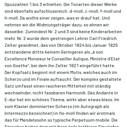
Opuszahlen 1 bis 3 erhielten. Die Tonarten dieser Werke
sind ebenfalls aufschlussreich: d-moll, c-moll, f-moll und
h-moll. Da wollte einer zeigen, was er drauf hat. Und
nehmen wir die Widmungsträger dazu, so ahnen wir
dasselbe: Zumindest Nr. 2 und 3 sind keine Kinderarbeiten
mehr. Nr. 2 wurde dem gestrengen Lehrer Carl Friedrich
Zelter gewidmet, das von Oktober 1824 bis Januar 1825
entstandene dritte keinem Geringeren als „à son
Excellence Monsieur le Conseiller Aulique, Ministre d’Etat
von Goethe“, bei dem ihn Zelter 1821 eingeführt hatte.
Der Kopfsatz beginnt mit einem Motiv, welches auch im
Scherzo und im Finale auftaucht. Der komplex gestaltete
Satz umfasst einen rascheren Mittelteil mit ständig
wechselnder, nicht fassbaren Harmonik. Das Andante in
E-dur hat ein schönes Thema, wirkt aber etwas blass. Im
vom Klavier dominierten Scherzo (im Autograph als
Intermezzo bezeichnet) in fis-moll finden wir erstmals
das für Mendelssohn so typische Perpetuum mobile. Die
Streicher halten dem mit ihren teils kräftigen Einwürfen