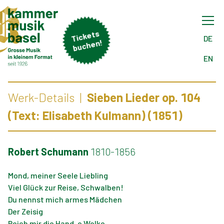
Tick
ets
buch
DE
en!
EN
Werk-Details
Sieben Lieder op. 104
(Text: Elisabeth Kulmann) (1851)
Robert Schumann
1810-1856
Mond, meiner Seele Liebling
Viel Glück zur Reise, Schwalben!
Du nennst mich armes Mädchen
Der Zeisig
Reich mir die Hand, o Wolke