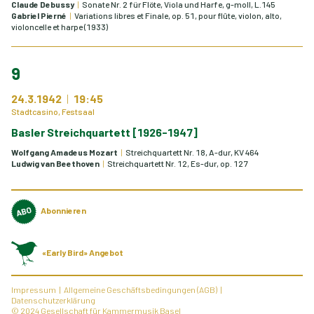
Claude Debussy
Sonate Nr. 2 für Flöte, Viola und Harfe, g-moll, L.145
Gabriel Pierné
Variations libres et Finale, op. 51, pour flûte, violon, alto,
violoncelle et harpe (1933)
9
24.3.1942
19:45
Stadtcasino, Festsaal
Basler Streichquartett [1926-1947]
Wolfgang Amadeus Mozart
Streichquartett Nr. 18, A-dur, KV 464
Ludwig van Beethoven
Streichquartett Nr. 12, Es-dur, op. 127
Abonnieren
«Early Bird» Angebot
Impressum
Allgemeine Geschäftsbedingungen (AGB)
Datenschutzerklärung
© 2024 Gesellschaft für Kammermusik Basel