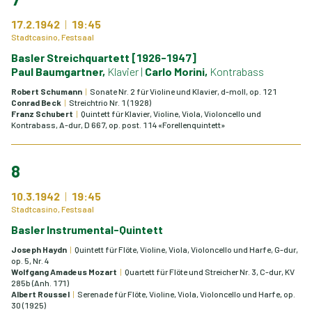
17.2.1942
19:45
Stadtcasino, Festsaal
Basler Streichquartett [1926-1947]
Paul Baumgartner,
Klavier
|
Carlo Morini,
Kontrabass
Robert Schumann
Sonate Nr. 2 für Violine und Klavier, d-moll, op. 121
Conrad Beck
Streichtrio Nr. 1 (1928)
Franz Schubert
Quintett für Klavier, Violine, Viola, Violoncello und
Kontrabass, A-dur, D 667, op. post. 114 «Forellenquintett»
8
10.3.1942
19:45
Stadtcasino, Festsaal
Basler Instrumental-Quintett
Joseph Haydn
Quintett für Flöte, Violine, Viola, Violoncello und Harfe, G-dur,
op. 5, Nr. 4
Wolfgang Amadeus Mozart
Quartett für Flöte und Streicher Nr. 3, C-dur, KV
285b (Anh. 171)
Albert Roussel
Serenade für Flöte, Violine, Viola, Violoncello und Harfe, op.
30 (1925)