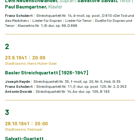
Leni Neuenschwander,
Sopran
|
Salvatore Salvati,
Tenor
|
Paul Baumgartner,
Klavier
Franz Schubert
Streichquartett Nr. 14, d-moll, op. post., D 810 «Der Tod und
das Mädchen»
Lieder für Sopran
Lieder für Tenor
Duette für Sopran und
Tenor
Klaviertrio Nr. 1, B-dur, op. 99, D 898
2
23.9.1941
20:00
Stadtcasino, Hans Huber-Saal
Basler Streichquartett [1926-1947]
Joseph Haydn
Streichquartett Nr. 35, f-moll, op. 20, Nr. 5, Hob. III:35
Franz Schubert
Streichquartett Nr. 11, E-dur, op. post. 125, Nr. 2, D 353
Antonín Dvorák
Streichquartett Nr. 14, As-dur, op. 105, B 193
3
28.10.1941
20:00
Stadtcasino, Festsaal
Salvati-Quartett