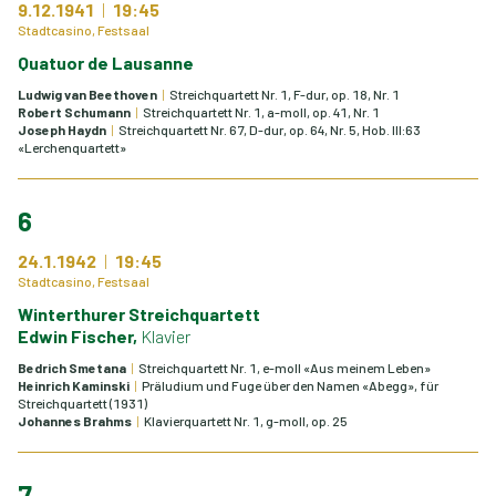
9.12.1941
19:45
Stadtcasino, Festsaal
Quatuor de Lausanne
Ludwig van Beethoven
Streichquartett Nr. 1, F-dur, op. 18, Nr. 1
Robert Schumann
Streichquartett Nr. 1, a-moll, op. 41, Nr. 1
Joseph Haydn
Streichquartett Nr. 67, D-dur, op. 64, Nr. 5, Hob. III:63
«Lerchenquartett»
6
24.1.1942
19:45
Stadtcasino, Festsaal
Winterthurer Streichquartett
Edwin Fischer,
Klavier
Bedrich Smetana
Streichquartett Nr. 1, e-moll «Aus meinem Leben»
Heinrich Kaminski
Präludium und Fuge über den Namen «Abegg», für
Streichquartett (1931)
Johannes Brahms
Klavierquartett Nr. 1, g-moll, op. 25
7