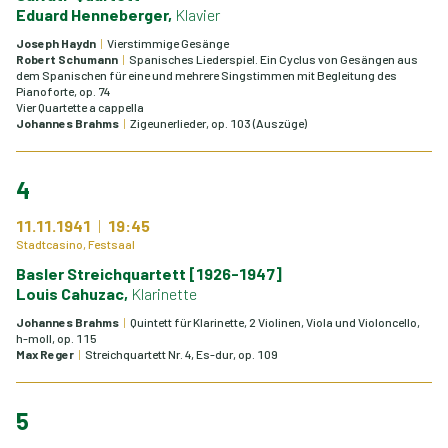
Eduard Henneberger,
Klavier
Joseph Haydn
Vierstimmige Gesänge
Robert Schumann
Spanisches Liederspiel. Ein Cyclus von Gesängen aus
dem Spanischen für eine und mehrere Singstimmen mit Begleitung des
Pianoforte, op. 74
Vier Quartette a cappella
Johannes Brahms
Zigeunerlieder, op. 103 (Auszüge)
4
11.11.1941
19:45
Stadtcasino, Festsaal
Basler Streichquartett [1926-1947]
Louis Cahuzac,
Klarinette
Johannes Brahms
Quintett für Klarinette, 2 Violinen, Viola und Violoncello,
h-moll, op. 115
Max Reger
Streichquartett Nr. 4, Es-dur, op. 109
5