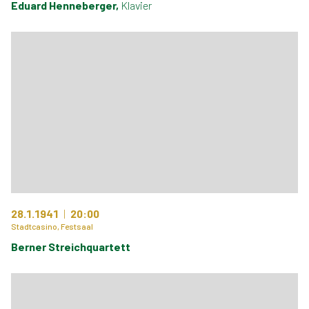
Eduard Henneberger,
Klavier
28.1.1941
20:00
Stadtcasino, Festsaal
Berner Streichquartett