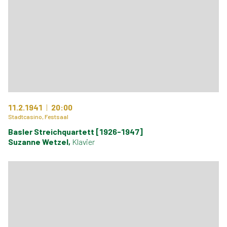
11.2.1941
20:00
Stadtcasino, Festsaal
Basler Streichquartett [1926-1947]
Suzanne Wetzel,
Klavier