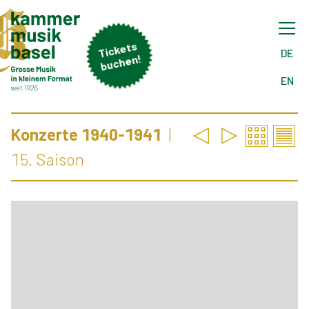
Tick
ets
buch
DE
en!
EN
Konzerte 1940-1941
15. Saison