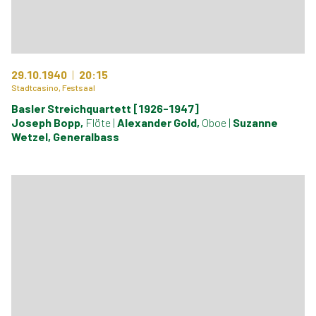
29.10.1940
20:15
Stadtcasino, Festsaal
Basler Streichquartett [1926-1947]
Joseph Bopp,
Flöte
|
Alexander Gold,
Oboe
|
Suzanne
Wetzel, Generalbass