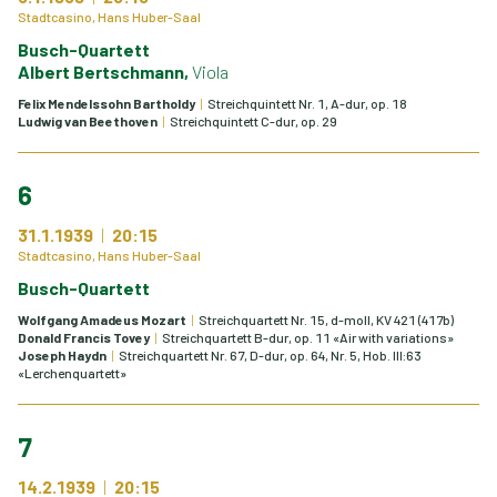
Stadtcasino, Hans Huber-Saal
Busch-Quartett
Albert Bertschmann,
Viola
Felix Mendelssohn Bartholdy
Streichquintett Nr. 1, A-dur, op. 18
Ludwig van Beethoven
Streichquintett C-dur, op. 29
6
31.1.1939
20:15
Stadtcasino, Hans Huber-Saal
Busch-Quartett
Wolfgang Amadeus Mozart
Streichquartett Nr. 15, d-moll, KV 421 (417b)
Donald Francis Tovey
Streichquartett B-dur, op. 11 «Air with variations»
Joseph Haydn
Streichquartett Nr. 67, D-dur, op. 64, Nr. 5, Hob. III:63
«Lerchenquartett»
7
14.2.1939
20:15