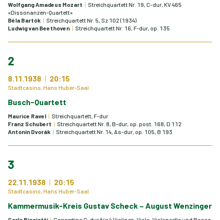
Wolfgang Amadeus Mozart
Streichquartett Nr. 19, C-dur, KV 465
«Dissonanzen-Quartett»
Béla Bartók
Streichquartett Nr. 5, Sz 102 (1934)
Ludwig van Beethoven
Streichquartett Nr. 16, F-dur, op. 135
2
8.11.1938
20:15
Stadtcasino, Hans Huber-Saal
Busch-Quartett
Maurice Ravel
Streichquartett, F-dur
Franz Schubert
Streichquartett Nr. 8, B-dur, op. post. 168, D 112
Antonín Dvorák
Streichquartett Nr. 14, As-dur, op. 105, B 193
3
22.11.1938
20:15
Stadtcasino, Hans Huber-Saal
Kammermusik-Kreis Gustav Scheck – August Wenzinger
Carlo Ricciotti
Concertino G-dur für 4 Violinen, Viola, Violoncello und Basso