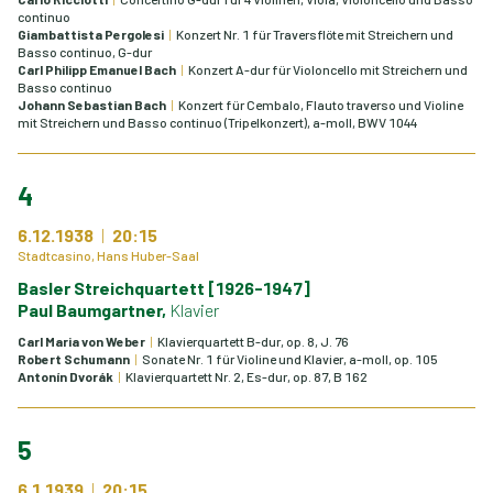
continuo
Giambattista Pergolesi
Konzert Nr. 1 für Traversflöte mit Streichern und
Basso continuo, G-dur
Carl Philipp Emanuel Bach
Konzert A-dur für Violoncello mit Streichern und
Basso continuo
Johann Sebastian Bach
Konzert für Cembalo, Flauto traverso und Violine
mit Streichern und Basso continuo (Tripelkonzert), a-moll, BWV 1044
4
6.12.1938
20:15
Stadtcasino, Hans Huber-Saal
Basler Streichquartett [1926-1947]
Paul Baumgartner,
Klavier
Carl Maria von Weber
Klavierquartett B-dur, op. 8, J. 76
Robert Schumann
Sonate Nr. 1 für Violine und Klavier, a-moll, op. 105
Antonín Dvorák
Klavierquartett Nr. 2, Es-dur, op. 87, B 162
5
6.1.1939
20:15