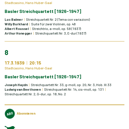
Stadtcasino, Hans Huber-Saal
Basler Streichquartett [1926-1947]
Luc Balmer
Streichquartett Nr. 2 (Tema con variazioni)
Willy Burkhard
Suite für zwei Violinen, op. 48
Albert Roussel
Streichtrio, a-moll, op. 58 (1937)
Arthur Honegger
Streichquartett Nr. 3, E-dur (1937)
8
17.3.1939
20:15
Stadtcasino, Hans Huber-Saal
Basler Streichquartett [1926-1947]
Joseph Haydn
Streichquartett Nr. 33, g-moll, op. 20, Nr. 3, Hob. III:33
Ludwig van Beethoven
Streichquartett Nr. 14, cis-moll, op. 131
Streichquartett Nr. 2, G-dur, op. 18, No. 2
Abonnieren