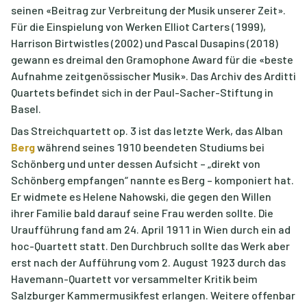
seinen «Beitrag zur Verbreitung der Musik unserer Zeit».
Für die Einspielung von Werken Elliot Carters (1999),
Harrison Birtwistles (2002) und Pascal Dusapins (2018)
gewann es dreimal den Gramophone Award für die «beste
Aufnahme zeitgenössischer Musik». Das Archiv des Arditti
Quartets befindet sich in der Paul-Sacher-Stiftung in
Basel.
Das Streichquartett op. 3 ist das letzte Werk, das Alban
Berg
während seines 1910 beendeten Studiums bei
Schönberg und unter dessen Aufsicht – „direkt von
Schönberg empfangen“ nannte es Berg – komponiert hat.
Er widmete es Helene Nahowski, die gegen den Willen
ihrer Familie bald darauf seine Frau werden sollte. Die
Uraufführung fand am 24. April 1911 in Wien durch ein ad
hoc-Quartett statt. Den Durchbruch sollte das Werk aber
erst nach der Aufführung vom 2. August 1923 durch das
Havemann-Quartett vor versammelter Kritik beim
Salzburger Kammermusikfest erlangen. Weitere offenbar