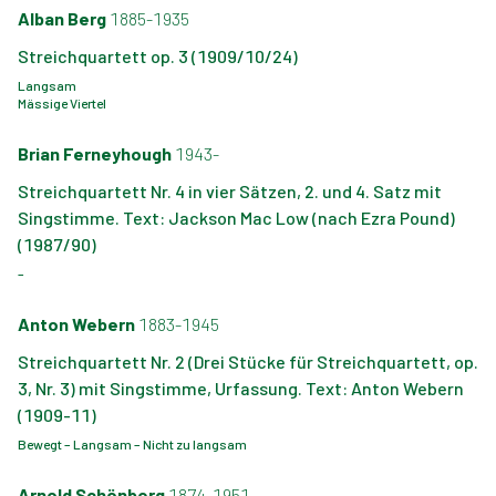
Alban Berg
1885-1935
Streichquartett op. 3 (1909/10/24)
Langsam
Mässige Viertel
Brian Ferneyhough
1943-
Streichquartett Nr. 4 in vier Sätzen, 2. und 4. Satz mit
Singstimme. Text: Jackson Mac Low (nach Ezra Pound)
(1987/90)
–
Anton Webern
1883-1945
Streichquartett Nr. 2 (Drei Stücke für Streichquartett, op.
3, Nr. 3) mit Singstimme, Urfassung. Text: Anton Webern
(1909-11)
Bewegt – Langsam – Nicht zu langsam
Arnold Schönberg
1874-1951