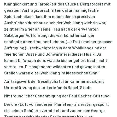
Klanglichkeit und Farbigkeit des Stücks; Berg fordert mit
genauen Vortragsvorschriften dafür mannigfache
Spieltechniken. Dass ihm neben den expressiven
Ausbrüchen durchaus auch der Wohlklang wichtig war,
zeigt er im Brief an seine Frau nach der erwähnten
Salzburger Aufführung: „Es war künstlerisch der
schönste Abend meines Lebens. (...) Trotz meiner grossen
Aufregung (...) schwelgte ich in dem Wohlklang und der
feierlichen Süsse und Schwärmerei dieser Musik. Du
kannst Dir’s nach dem, was Du bisher gehört hast, nicht
vorstellen. Die sogenannt wildesten und gewagtesten
Stellen waren eitel Wohlklang im klassischen Sinn.“
Auftragswerk der Gesellschaft für Kammermusik mit
Unterstützung des Lotteriefonds Basel-Stadt
Mit freundlicher Genehmigung der Paul Sacher-Stiftung
Der die «Luft von anderem Planeten» als erster gespürt,
sie seinen Schülern vermittelt und zudem den George-
Text an entscheidender Stelle vertont hat, war