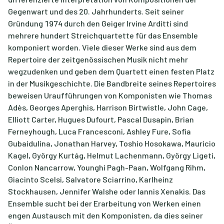
Gegenwart und des 20. Jahrhunderts. Seit seiner
Gründung 1974 durch den Geiger Irvine Arditti sind
mehrere hundert Streichquartette für das Ensemble
komponiert worden. Viele dieser Werke sind aus dem
Repertoire der zeitgenössischen Musik nicht mehr
wegzudenken und geben dem Quartett einen festen Platz
in der Musikgeschichte. Die Bandbreite seines Repertoires
beweisen Uraufführungen von Komponisten wie Thomas
Adès, Georges Aperghis, Harrison Birtwistle, John Cage,
Elliott Carter, Hugues Dufourt, Pascal Dusapin, Brian
Ferneyhough, Luca Francesconi, Ashley Fure, Sofia
Gubaidulina, Jonathan Harvey, Toshio Hosokawa, Mauricio
Kagel, György Kurtág, Helmut Lachenmann, György Ligeti,
Conlon Nancarrow, Younghi Pagh-Paan, Wolfgang Rihm,
Giacinto Scelsi, Salvatore Sciarrino, Karlheinz
Stockhausen, Jennifer Walshe oder Iannis Xenakis. Das
Ensemble sucht bei der Erarbeitung von Werken einen
engen Austausch mit den Komponisten, da dies seiner