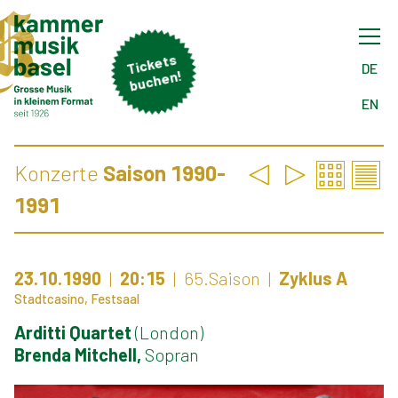
Tick
ets
buch
DE
en!
EN
Konzerte
Saison 1990-
1991
23.10.1990
20:15
65.Saison
Zyklus A
Stadtcasino, Festsaal
Arditti Quartet
(London)
Brenda Mitchell,
Sopran