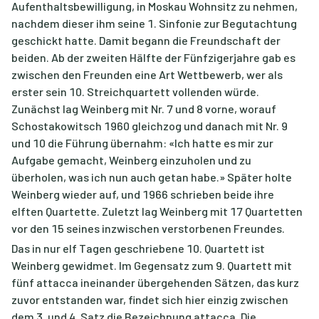
Aufenthaltsbewilligung, in Moskau Wohnsitz zu nehmen,
nachdem dieser ihm seine 1. Sinfonie zur Begutachtung
geschickt hatte. Damit begann die Freundschaft der
beiden. Ab der zweiten Hälfte der Fünfzigerjahre gab es
zwischen den Freunden eine Art Wettbewerb, wer als
erster sein 10. Streichquartett vollenden würde.
Zunächst lag Weinberg mit Nr. 7 und 8 vorne, worauf
Schostakowitsch 1960 gleichzog und danach mit Nr. 9
und 10 die Führung übernahm: «Ich hatte es mir zur
Aufgabe gemacht, Weinberg einzuholen und zu
überholen, was ich nun auch getan habe.» Später holte
Weinberg wieder auf, und 1966 schrieben beide ihre
elften Quartette. Zuletzt lag Weinberg mit 17 Quartetten
vor den 15 seines inzwischen verstorbenen Freundes.
Das in nur elf Tagen geschriebene 10. Quartett ist
Weinberg gewidmet. Im Gegensatz zum 9. Quartett mit
fünf attacca ineinander übergehenden Sätzen, das kurz
zuvor entstanden war, findet sich hier einzig zwischen
dem 3. und 4. Satz die Bezeichnung attacca. Die