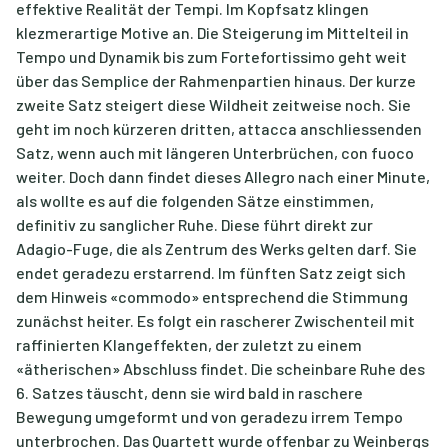
effektive Realität der Tempi. Im Kopfsatz klingen
klezmerartige Motive an. Die Steigerung im Mittelteil in
Tempo und Dynamik bis zum Fortefortissimo geht weit
über das Semplice der Rahmenpartien hinaus. Der kurze
zweite Satz steigert diese Wildheit zeitweise noch. Sie
geht im noch kürzeren dritten, attacca anschliessenden
Satz, wenn auch mit längeren Unterbrüchen, con fuoco
weiter. Doch dann findet dieses Allegro nach einer Minute,
als wollte es auf die folgenden Sätze einstimmen,
definitiv zu sanglicher Ruhe. Diese führt direkt zur
Adagio-Fuge, die als Zentrum des Werks gelten darf. Sie
endet geradezu erstarrend. Im fünften Satz zeigt sich
dem Hinweis «commodo» entsprechend die Stimmung
zunächst heiter. Es folgt ein rascherer Zwischenteil mit
raffinierten Klangeffekten, der zuletzt zu einem
«ätherischen» Abschluss findet. Die scheinbare Ruhe des
6. Satzes täuscht, denn sie wird bald in raschere
Bewegung umgeformt und von geradezu irrem Tempo
unterbrochen. Das Quartett wurde offenbar zu Weinbergs