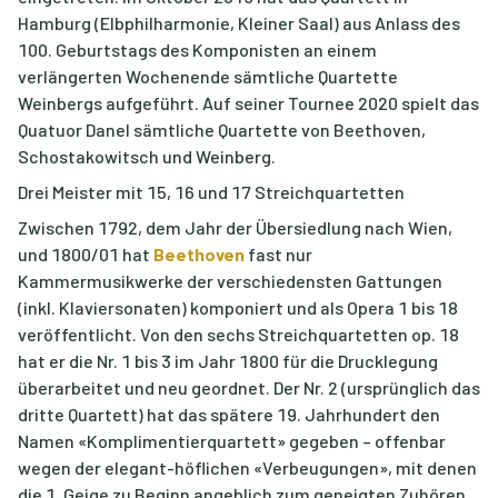
Hamburg (Elbphilharmonie, Kleiner Saal) aus Anlass des
100. Geburtstags des Komponisten an einem
verlängerten Wochenende sämtliche Quartette
Weinbergs aufgeführt. Auf seiner Tournee 2020 spielt das
Quatuor Danel sämtliche Quartette von Beethoven,
Schostakowitsch und Weinberg.
Drei Meister mit 15, 16 und 17 Streichquartetten
Zwischen 1792, dem Jahr der Übersiedlung nach Wien,
und 1800/01 hat
Beethoven
fast nur
Kammermusikwerke der verschiedensten Gattungen
(inkl. Klaviersonaten) komponiert und als Opera 1 bis 18
veröffentlicht. Von den sechs Streichquartetten op. 18
hat er die Nr. 1 bis 3 im Jahr 1800 für die Drucklegung
überarbeitet und neu geordnet. Der Nr. 2 (ursprünglich das
dritte Quartett) hat das spätere 19. Jahrhundert den
Namen «Komplimentierquartett» gegeben – offenbar
wegen der elegant-höflichen «Verbeugungen», mit denen
die 1. Geige zu Beginn angeblich zum geneigten Zuhören