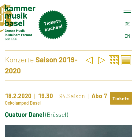
Tick
ets
buch
DE
en!
EN
Konzerte
Saison 2019-
2020
18.2.2020
19.30
94.Saison
Abo 7
Tickets
Oekolampad Basel
Quatuor Danel
(Brüssel)