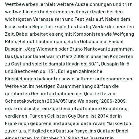
Wettbewerben, erhielt weitere Auszeichnungen und tritt
weltweit in den bedeutendsten Konzertsälen bei den
wichtigsten Veranstaltern und Festivals auf. Neben dem
klassischen Repertoire spielt es häufig Werke der neusten
Zeit. Dabei arbeitet es eng mit Komponisten wie Wolfgang
Rihm, Helmut Lachenmann, Sofia Gubaidulina, Pascal
Dusapin, Jörg Widmann oder Bruno Mantovani zusammen.
Das Quatuor Danel war im März 2008 in unseren Konzerten
zu Gast und spielte damals Haydn op. 50/1, Dusapin Nr. 5
und Beethoven op. 131. Es liegen zahlreiche
Einspielungen bekannter sowie seltener aufgenommener
Werke vor. Im heutigen Zusammenhang dürften die
gerühmten Gesamtaufnahmen der Quartette von
Schostakowitsch (2004/05) und Weinberg (2006-2009,
erste und bisher einzige Gesamtaufnahme) Beachtung
verdienen. Für den Cellisten Guy Danel ist 2014 der in
Frankreich geborene und ausgebildete Yovan Markovitch,
zuvor u. a. Mitglied des Quatuor Ysaÿe, ins Quatuor Danel
eingetreten. Im Oktober 2019 hat das Quartett in