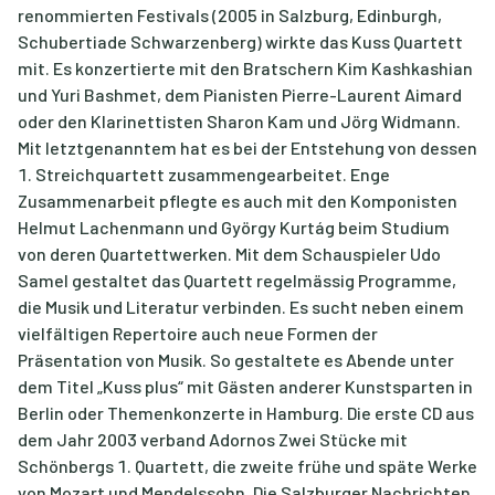
renommierten Festivals (2005 in Salzburg, Edinburgh,
Schubertiade Schwarzenberg) wirkte das Kuss Quartett
mit. Es konzertierte mit den Bratschern Kim Kashkashian
und Yuri Bashmet, dem Pianisten Pierre-Laurent Aimard
oder den Klarinettisten Sharon Kam und Jörg Widmann.
Mit letztgenanntem hat es bei der Entstehung von dessen
1. Streichquartett zusammengearbeitet. Enge
Zusammenarbeit pflegte es auch mit den Komponisten
Helmut Lachenmann und György Kurtág beim Studium
von deren Quartettwerken. Mit dem Schauspieler Udo
Samel gestaltet das Quartett regelmässig Programme,
die Musik und Literatur verbinden. Es sucht neben einem
vielfältigen Repertoire auch neue Formen der
Präsentation von Musik. So gestaltete es Abende unter
dem Titel „Kuss plus“ mit Gästen anderer Kunstsparten in
Berlin oder Themenkonzerte in Hamburg. Die erste CD aus
dem Jahr 2003 verband Adornos Zwei Stücke mit
Schönbergs 1. Quartett, die zweite frühe und späte Werke
von Mozart und Mendelssohn. Die Salzburger Nachrichten