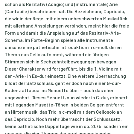
schon als Rezitativ (Adagio) und (instrumentale) Arie
(Cantabile) beschrieben hat. Die Bezeichnung Capriccio,
die wir in der Regel mit einem unbeschwerten Musikstück
mit allerhand Anspielungen verbinden, meint hier die freie
Form und damit die Anspielung auf das Rezitativ-Arie-
Schema. Im Forte-Beginn spielen alle Instrumente
unisono eine pathetische Introduktion in c-moll, deren
Thema das Cello aufnimmt, während die übrigen
Stimmen sich in Sechzehntelbewegungen bewegen.
Dieser Charakter wird fortgeführt, bis die 1. Violine mit
der «Arie» in Es-dur einsetzt. Eine weitere Überraschung
bildet der Satzschluss, geht er doch nach einer G-dur-
Kadenz attacca ins Menuetto über – auch das eher
ungewohnt. Dieses Menuett, nun wieder in C-dur, erinnert
mit liegenden Musette-Tönen in beiden Geigen entfernt
an Hirtenmusik, das Trio in c-moll mit dem Cellosolo an
das Capriccio. Noch mehr überrascht der Schlusssatz:
keine pathetische Doppelfuge wie in op. 20/5, sondern ein
rasches, die vier Themen dauernd gegeneinander