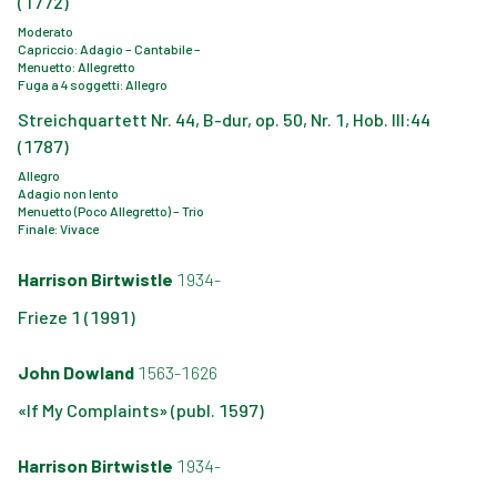
(1772)
Moderato
Capriccio: Adagio – Cantabile –
Menuetto: Allegretto
Fuga a 4 soggetti: Allegro
Streichquartett Nr. 44, B-dur, op. 50, Nr. 1, Hob. III:44
(1787)
Allegro
Adagio non lento
Menuetto (Poco Allegretto) – Trio
Finale: Vivace
Harrison Birtwistle
1934-
Frieze 1 (1991)
John Dowland
1563-1626
«If My Complaints» (publ. 1597)
Harrison Birtwistle
1934-