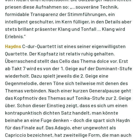
priesen diese Aufnahmen so: „...souveräne Technik,
formidable Transparenz der Stimmführungen, ein
intelligent geschulter, im Kern fülliger, in den Details aber
stets brillant präsenter Klang und Tonfall ... Klang wird
Erlebnis.“
Haydns
C-dur-Quartett ist eines seiner eigenwilligsten
Quartette. Der Kopfsatz ist relativ ruhig gehalten.
Überraschend stellt das Cello das Thema dolce vor. Erst
ab Takt 7 wird es von der 1. Geige auf der Dominant-Stufe
wiederholt. Dazu spielt jeweils die 2. Geige eine
Gegenmelodie, deren Töne sich teilweise mit denen des
Themas verbinden. Nach einer kurzen Generalpause geht
das Kopfmotiv des Themas auf Tonika-Stufe zur 2. Geige
über. Schon dieser Einstieg zeigt, dass es sich um einen
kontrapunktisch dichten Satz handelt, man könnte
beinahe an eine Fuge denken – doch die spart sich Haydn
für das Finale auf. Das Adagio, eher ungewohnt als
Capriccio bezeichnet, hat zweiteilige Form, die man auch