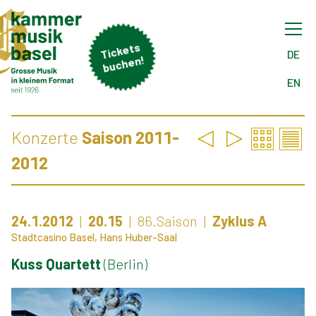
Tick
ets
buch
DE
en!
EN
Konzerte
Saison 2011-
2012
24.1.2012
20.15
86.Saison
Zyklus A
Stadtcasino Basel, Hans Huber-Saal
Kuss Quartett
(Berlin)