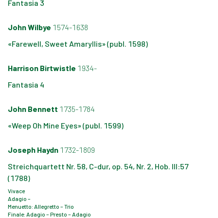
Fantasia 3
John Wilbye
1574-1638
«Farewell, Sweet Amaryllis» (publ. 1598)
Harrison Birtwistle
1934-
Fantasia 4
John Bennett
1735-1784
«Weep Oh Mine Eyes» (publ. 1599)
Joseph Haydn
1732-1809
Streichquartett Nr. 58, C-dur, op. 54, Nr. 2, Hob. III:57
(1788)
Vivace
Adagio –
Menuetto: Allegretto – Trio
Finale: Adagio – Presto – Adagio