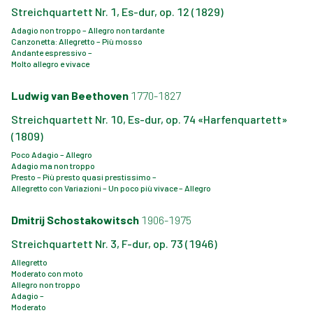
Streichquartett Nr. 1, Es-dur, op. 12 (1829)
Adagio non troppo – Allegro non tardante
Canzonetta: Allegretto – Più mosso
Andante espressivo –
Molto allegro e vivace
Ludwig van Beethoven
1770-1827
Streichquartett Nr. 10, Es-dur, op. 74 «Harfenquartett»
(1809)
Poco Adagio – Allegro
Adagio ma non troppo
Presto – Più presto quasi prestissimo –
Allegretto con Variazioni – Un poco più vivace – Allegro
Dmitrij Schostakowitsch
1906-1975
Streichquartett Nr. 3, F-dur, op. 73 (1946)
Allegretto
Moderato con moto
Allegro non troppo
Adagio –
Moderato