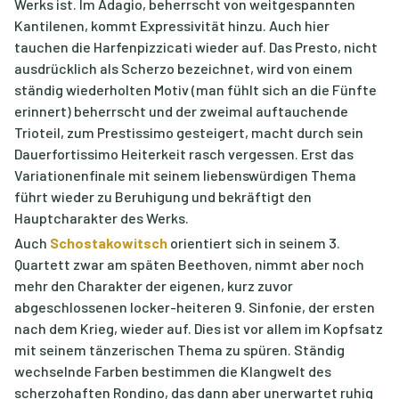
Werks ist. Im Adagio, beherrscht von weitgespannten
Kantilenen, kommt Expressivität hinzu. Auch hier
tauchen die Harfenpizzicati wieder auf. Das Presto, nicht
ausdrücklich als Scherzo bezeichnet, wird von einem
ständig wiederholten Motiv (man fühlt sich an die Fünfte
erinnert) beherrscht und der zweimal auftauchende
Trioteil, zum Prestissimo gesteigert, macht durch sein
Dauerfortissimo Heiterkeit rasch vergessen. Erst das
Variationenfinale mit seinem liebenswürdigen Thema
führt wieder zu Beruhigung und bekräftigt den
Hauptcharakter des Werks.
Auch
Schostakowitsch
orientiert sich in seinem 3.
Quartett zwar am späten Beethoven, nimmt aber noch
mehr den Charakter der eigenen, kurz zuvor
abgeschlossenen locker-heiteren 9. Sinfonie, der ersten
nach dem Krieg, wieder auf. Dies ist vor allem im Kopfsatz
mit seinem tänzerischen Thema zu spüren. Ständig
wechselnde Farben bestimmen die Klangwelt des
scherzohaften Rondino, das dann aber unerwartet ruhig