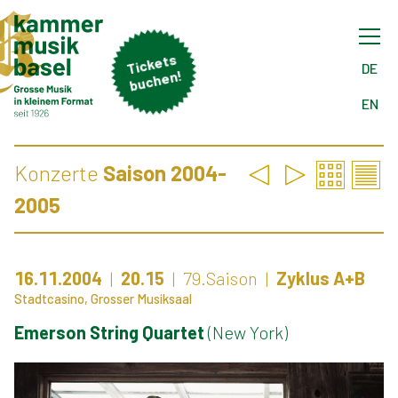
Tick
ets
buch
DE
en!
EN
Konzerte
Saison 2004-
2005
16.11.2004
20.15
79.Saison
Zyklus A+B
Stadtcasino, Grosser Musiksaal
Emerson String Quartet
(New York)