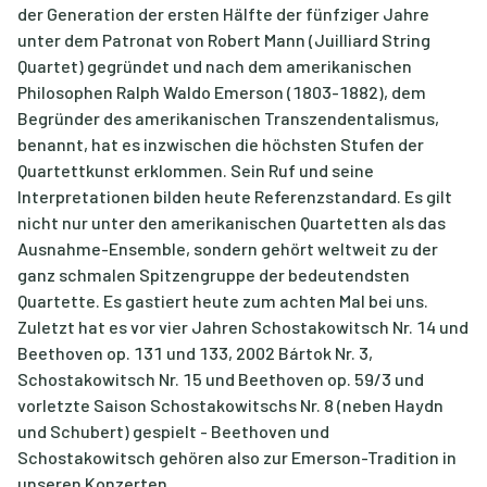
der Generation der ersten Hälfte der fünfziger Jahre
unter dem Patronat von Robert Mann (Juilliard String
Quartet) gegründet und nach dem amerikanischen
Philosophen Ralph Waldo Emerson (1803-1882), dem
Begründer des amerikanischen Transzendentalismus,
benannt, hat es inzwischen die höchsten Stufen der
Quartettkunst erklommen. Sein Ruf und seine
Interpretationen bilden heute Referenzstandard. Es gilt
nicht nur unter den amerikanischen Quartetten als das
Ausnahme-Ensemble, sondern gehört weltweit zu der
ganz schmalen Spitzengruppe der bedeutendsten
Quartette. Es gastiert heute zum achten Mal bei uns.
Zuletzt hat es vor vier Jahren Schostakowitsch Nr. 14 und
Beethoven op. 131 und 133, 2002 Bártok Nr. 3,
Schostakowitsch Nr. 15 und Beethoven op. 59/3 und
vorletzte Saison Schostakowitschs Nr. 8 (neben Haydn
und Schubert) gespielt - Beethoven und
Schostakowitsch gehören also zur Emerson-Tradition in
unseren Konzerten.