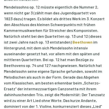
Mendelssohns op. 12 müsste eigentlich die Nummer 2,
wenn nicht gar 3 (zählt man das Jugendquartett von
1823 dazu) tragen. Es bildet als drittes Werk im 3. Konzert
den Abschluss des kleinen Schwerpunkts mit frühen
Kammermusikwerken für Streicher des Komponisten.
Natürlich steht bei den Quartetten op. 13 und 12 (dieses
ist zwei Jahre nach op. 13 entstanden)
Beethoven
im
Hintergrund, mit dem sich Mendelssohn intensiv
auseinander gesetzt hat, vor allem mit den späten und
mittleren Quartetten. Bei op. 12 hat man Bezüge zu
Beethovens op. 74 und 127 nachgewiesen. Natürlich hat
Mendelssohn seine eigene Sprache gefunden, sowohl im
Melodischen als auch in der Form. Gerade das Abgehen
vom Klassischen, am besten erkennbar beim „Scherzo-
Ersatz“ der intermezzoartigen Canzonetta mit ihrem
dahinhuschenden Trio, zeigt die Modernität: Der Tanzsatz
wird zu einer Art Lied ohne Worte. Das kurze Andante,
dominiert von der 1. Violine, konkurrenziert dieses „Lied“