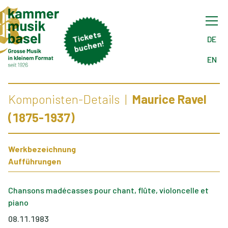
Tick
ets
buch
DE
en!
EN
Komponisten-Details
Maurice Ravel
(1875-1937)
Werkbezeichnung
Aufführungen
Chansons madécasses pour chant, flûte, violoncelle et
piano
08.11.1983